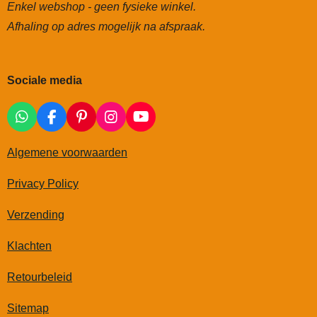
Enkel webshop - geen fysieke winkel.
Afhaling op adres mogelijk na afspraak.
Sociale media
W
F
P
I
Y
h
a
i
n
o
a
c
n
s
u
Algemene voorwaarden
t
e
t
t
T
s
b
e
a
u
Privacy Policy
A
o
r
g
b
p
o
e
r
e
Verzending
p
k
s
a
t
m
Klachten
Retourbeleid
Sitemap