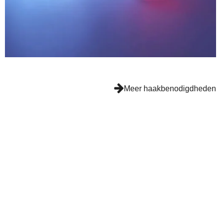
y
Meer haakbenodigdheden