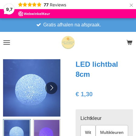
×
77
Reviews
9,7
Gratis afhalen na afspraak.
LED lichtbal
8cm
€ 1,30
Lichtkleur
Wit
Multikleuren