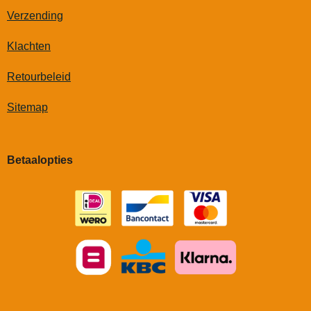
p
o
e
r
e
Verzending
p
k
s
a
t
m
Klachten
Retourbeleid
Sitemap
Betaalopties