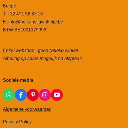
België
T: +32 491 58 87 15
E:
info@hetkunstigwolletje.be
BTW BE1001379993
Enkel webshop - geen fysieke winkel.
Afhaling op adres mogelijk na afspraak.
Sociale media
W
F
P
I
Y
h
a
i
n
o
a
c
n
s
u
Algemene voorwaarden
t
e
t
t
T
s
b
e
a
u
Privacy Policy
A
o
r
g
b