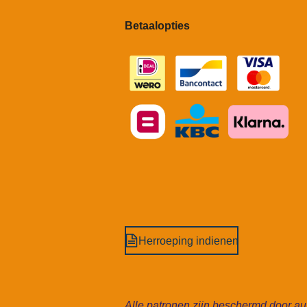
Betaalopties
Herroeping indienen
Alle patronen zijn beschermd door aut