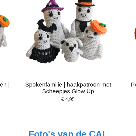
en |
Spokenfamilie | haakpatroon met
P
Scheepjes Glow Up
€ 4,95
Foto's van de CAL