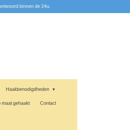
antwoord binnen de 24u.
Haakbenodigdheden
 maat gehaakt
Contact