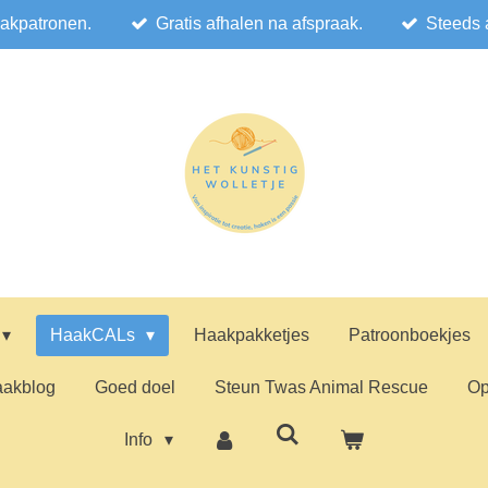
akpatronen.
Gratis afhalen na afspraak.
Steeds 
HaakCALs
Haakpakketjes
Patroonboekjes
akblog
Goed doel
Steun Twas Animal Rescue
Op
Info