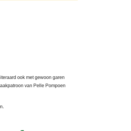
uiteraard ook met gewoon garen
ra haakpatroon van Pelle Pompoen
n.