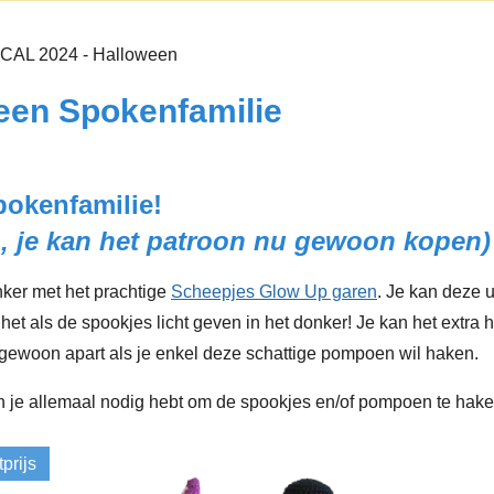
CAL 2024 - Halloween
een Spokenfamilie
pokenfamilie!
, je kan het patroon nu gewoon kopen)
nker met het prachtige
Scheepjes Glow Up garen
. Je kan deze 
 het als de spookjes licht geven in het donker! Je kan het ext
ewoon apart als je enkel deze schattige pompoen wil haken.
en je allemaal nodig hebt om de spookjes en/of pompoen te hake
prijs