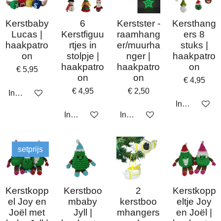
Kerstbaby
6
Kerstster -
Kersthang
Lucas |
Kerstfiguu
raamhang
ers 8
haakpatro
rtjes in
er/muurha
stuks |
on
stolpje |
nger |
haakpatro
haakpatro
haakpatro
on
€ 5,95
on
on
€ 4,95
€ 4,95
€ 2,50
In winkelwagen
In winkelwa
In winkelwagen
In winkelwagen
setprijs
Kerstkopp
Kerstboo
2
Kerstkopp
el Joy en
mbaby
kerstboo
eltje Joy
Joël met
Jyll |
mhangers
en Joël |