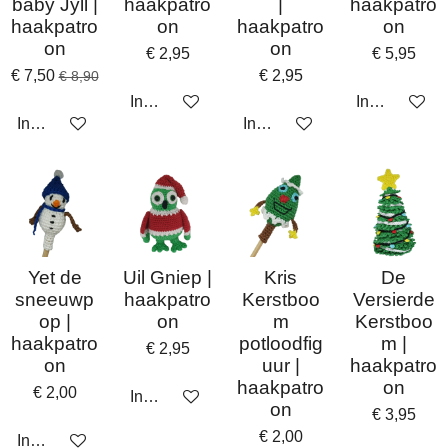
baby Jyll |
haakpatro
|
haakpatro
haakpatro
on
haakpatro
on
on
on
€ 2,95
€ 5,95
€ 7,50
€ 2,95
€ 8,90
In winkelwagen
In winkelwa
In winkelwagen
In winkelwagen
Yet de
Uil Gniep |
Kris
De
sneeuwp
haakpatro
Kerstboo
Versierde
op |
on
m
Kerstboo
haakpatro
potloodfig
m |
€ 2,95
on
uur |
haakpatro
haakpatro
on
€ 2,00
In winkelwagen
on
€ 3,95
€ 2,00
In winkelwagen