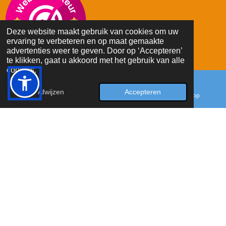
Deze website maakt gebruik van cookies om uw
ervaring te verbeteren en op maat gemaakte
advertenties weer te geven. Door op ‘Accepteren’
te klikken, gaat u akkoord met het gebruik van alle
cookies.
© 2023 - 2026 hetkunstigwolletje
Afwijzen
Accepteren
E-mailadres
Facebook
WhatsApp