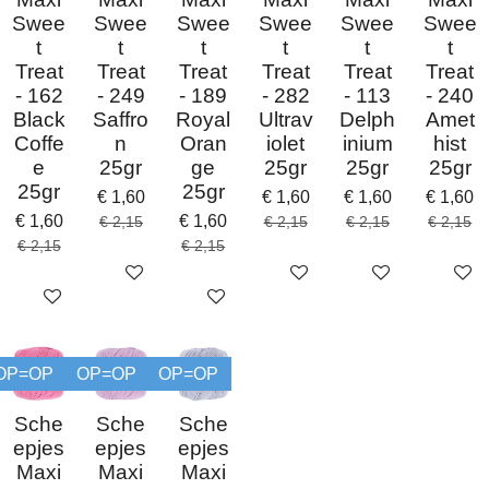
Swee
Swee
Swee
Swee
Swee
Swee
t
t
t
t
t
t
Treat
Treat
Treat
Treat
Treat
Treat
- 162
- 249
- 189
- 282
- 113
- 240
Black
Saffro
Royal
Ultrav
Delph
Amet
Coffe
n
Oran
iolet
inium
hist
e
25gr
ge
25gr
25gr
25gr
25gr
25gr
€ 1,60
€ 1,60
€ 1,60
€ 1,60
€ 1,60
€ 1,60
€ 2,15
€ 2,15
€ 2,15
€ 2,15
€ 2,15
€ 2,15
In winkelwagen
In winkelwagen
In winkelwagen
In win
In winkelwagen
In winkelwagen
OP=OP
OP=OP
OP=OP
Sche
Sche
Sche
epjes
epjes
epjes
Maxi
Maxi
Maxi