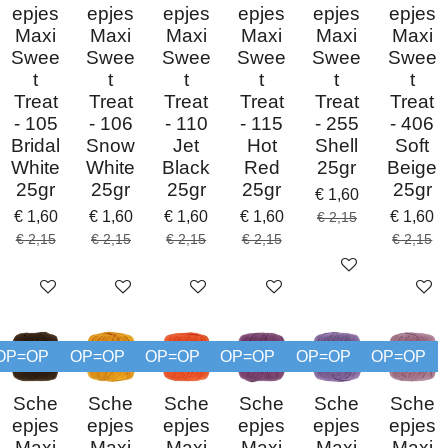
epjes
epjes
epjes
epjes
epjes
epjes
Maxi
Maxi
Maxi
Maxi
Maxi
Maxi
Swee
Swee
Swee
Swee
Swee
Swee
t
t
t
t
t
t
Treat
Treat
Treat
Treat
Treat
Treat
- 105
- 106
- 110
- 115
- 255
- 406
Bridal
Snow
Jet
Hot
Shell
Soft
White
White
Black
Red
25gr
Beige
25gr
25gr
25gr
25gr
25gr
€ 1,60
€ 1,60
€ 1,60
€ 1,60
€ 1,60
€ 1,60
€ 2,15
€ 2,15
€ 2,15
€ 2,15
€ 2,15
€ 2,15
In winkelwagen
In winkelwagen
In winkelwagen
In winkelwagen
In winkelwagen
In win
OP=OP
OP=OP
OP=OP
OP=OP
OP=OP
OP=OP
Sche
Sche
Sche
Sche
Sche
Sche
epjes
epjes
epjes
epjes
epjes
epjes
Maxi
Maxi
Maxi
Maxi
Maxi
Maxi