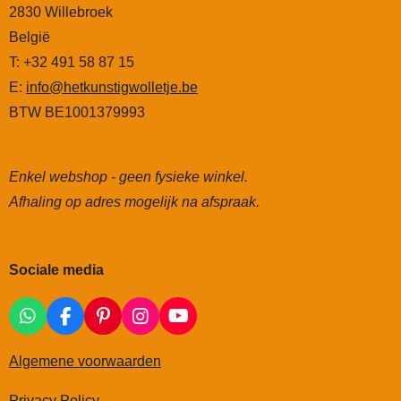
2830 Willebroek
België
T: +32 491 58 87 15
E:
info@hetkunstigwolletje.be
BTW BE1001379993
Enkel webshop - geen fysieke winkel.
Afhaling op adres mogelijk na afspraak.
Sociale media
W
F
P
I
Y
h
a
i
n
o
a
c
n
s
u
Algemene voorwaarden
t
e
t
t
T
s
b
e
a
u
Privacy Policy