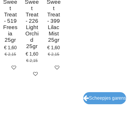
Swee
Swee
Swee
t
t
t
Treat
Treat
Treat
- 519
- 226
- 399
Frees
Light
Lilac
ia
Orchi
Mist
25gr
d
25gr
25gr
€ 1,60
€ 1,60
€ 1,60
€ 2,15
€ 2,15
€ 2,15
In winkelwagen
In winkelwagen
In winkelwagen
Scheepjes garens