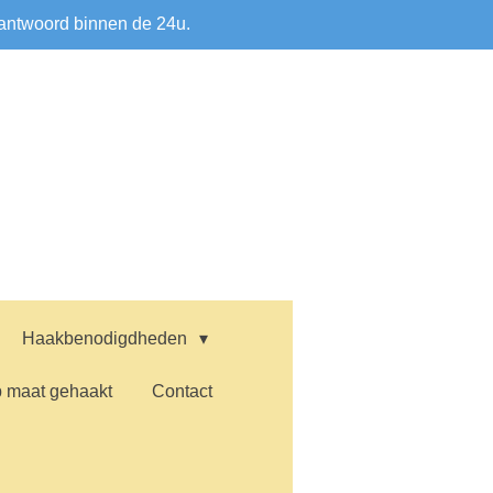
antwoord binnen de 24u.
Haakbenodigdheden
 maat gehaakt
Contact