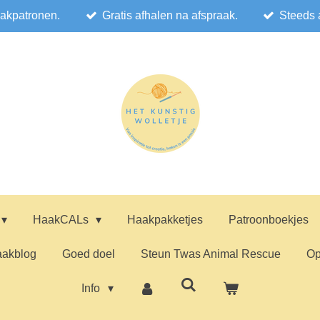
akpatronen.
Gratis afhalen na afspraak.
Steeds 
HaakCALs
Haakpakketjes
Patroonboekjes
akblog
Goed doel
Steun Twas Animal Rescue
Op
Info