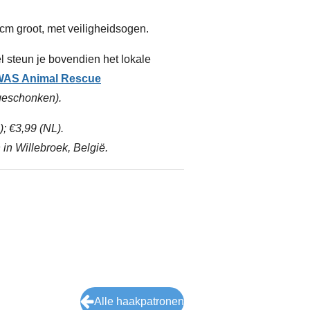
cm groot, met veiligheidsogen.
l steun je bovendien het lokale
AS Animal Rescue
 geschonken).
; €3,99 (NL).
in Willebroek, België.
Alle haakpatronen