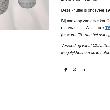
Deze knuffel is ongeveer 19
Bij aankoop van deze knuffe
dierenasiel in Willebroek
TW
(er wordt €5,- aan het asiel
Verzending vanaf €3,75 (BE)
Mogelijkheid om op te halen 
D
D
S
e
e
h
l
e
a
e
l
r
n
e