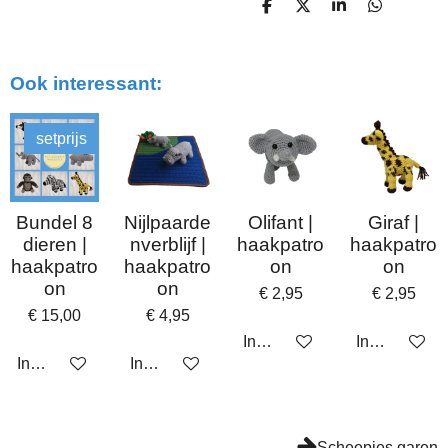
D
D
S
D
e
e
h
e
l
e
a
l
e
l
r
e
n
e
n
Ook interessant:
setprijs
Bundel 8
Nijlpaarde
Olifant |
Giraf |
dieren |
nverblijf |
haakpatro
haakpatro
haakpatro
haakpatro
on
on
on
on
€ 2,95
€ 2,95
€ 15,00
€ 4,95
In winkelwagen
In winkelwa
In winkelwagen
In winkelwagen
Scheepjes garen