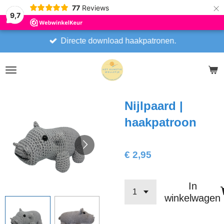
×
77
Reviews
9,7
Directe download haakpatronen.
Nijlpaard |
haakpatroon
€ 2,95
In
winkelwagen