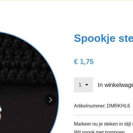
Spookje st
€ 1,75
In winkelwag
Artikelnummer:
DMRKHL6
Markeer nu je steken in stij
Wit spook met pompoen.