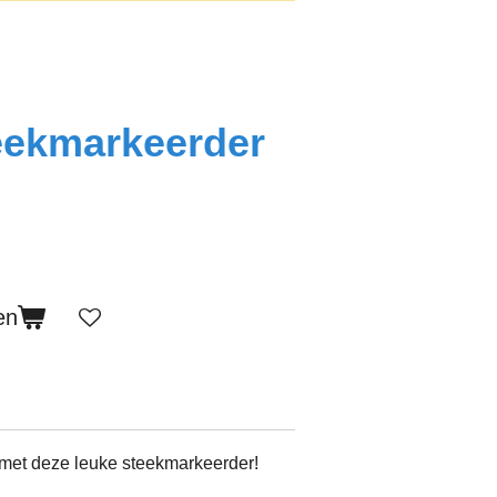
eekmarkeerder
en
l met deze leuke steekmarkeerder!