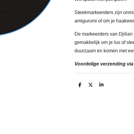
Steekmarkeerders zijn onmi
amigurumi of om je haakwerk
De markeerders van Djilia
gemakkelijk om je lus of st
duurzaam en komen met een 
Voordelige verzending via
D
D
S
e
e
h
l
e
a
e
l
r
n
e