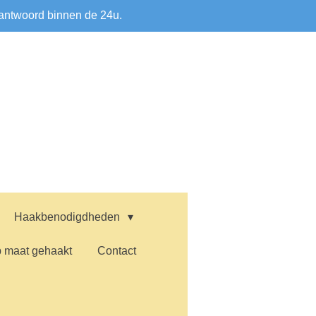
antwoord binnen de 24u.
Haakbenodigdheden
 maat gehaakt
Contact