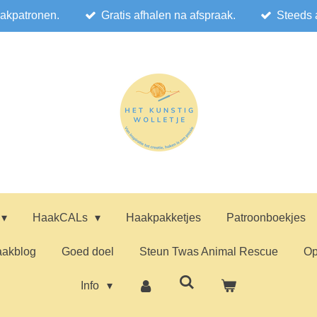
akpatronen.
Gratis afhalen na afspraak.
Steeds 
HaakCALs
Haakpakketjes
Patroonboekjes
akblog
Goed doel
Steun Twas Animal Rescue
Op
Info