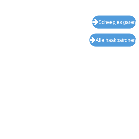
Scheepjes garen
Alle haakpatronen