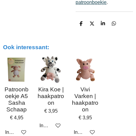
patroonboekje
.
D
D
S
D
e
e
h
e
l
e
a
l
e
l
r
e
n
e
n
Ook interessant:
Patroonb
Kira Koe |
Vivi
oekje A5
haakpatro
Varken |
Sasha
on
haakpatro
Schaap
on
€ 3,95
€ 4,95
€ 3,95
In winkelwagen
In winkelwagen
In winkelwagen