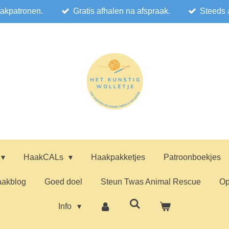
akpatronen.
Gratis afhalen na afspraak.
Steeds 
HaakCALs
Haakpakketjes
Patroonboekjes
akblog
Goed doel
Steun Twas Animal Rescue
Op
Info