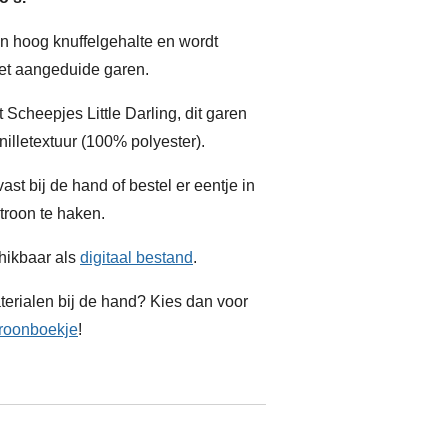
en hoog knuffelgehalte en wordt
et aangeduide garen.
Scheepjes Little Darling, dit garen
illetextuur (100% polyester).
t bij de hand of bestel er eentje in
troon te haken.
hikbaar als
digitaal bestand
.
terialen bij de hand? Kies dan voor
troonboekje
!