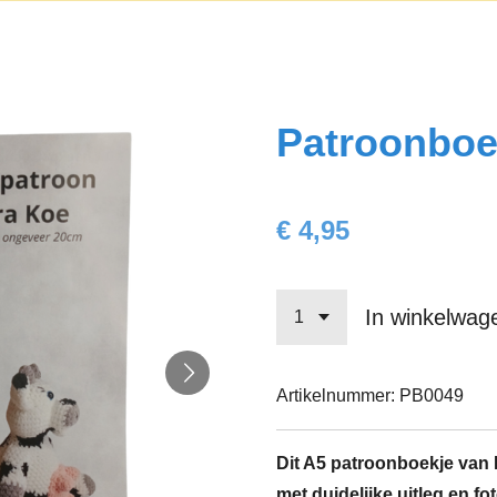
Patroonboe
€ 4,95
In winkelwag
Artikelnummer:
PB0049
Dit A5 patroonboekje van K
met duidelijke uitleg en fot