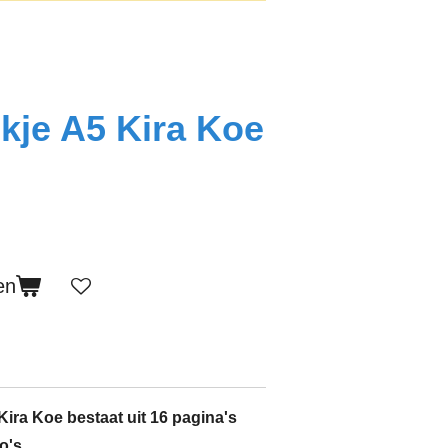
kje A5 Kira Koe
en
ira Koe bestaat uit 16 pagina's
o's.