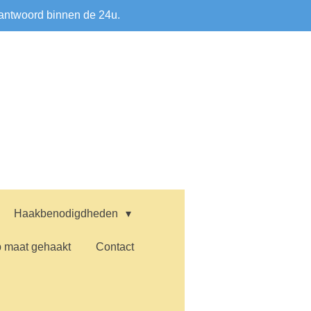
antwoord binnen de 24u.
Haakbenodigdheden
 maat gehaakt
Contact