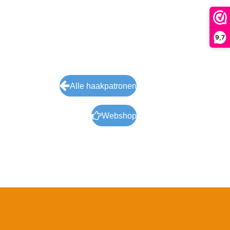
9,7
Alle haakpatronen
Webshop