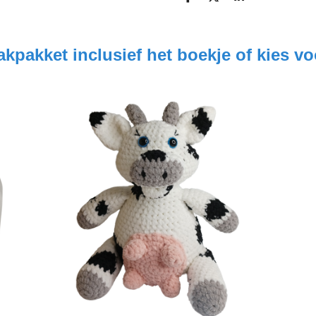
D
D
S
e
e
h
l
e
a
e
l
r
n
e
akpakket inclusief het boekje of kies vo