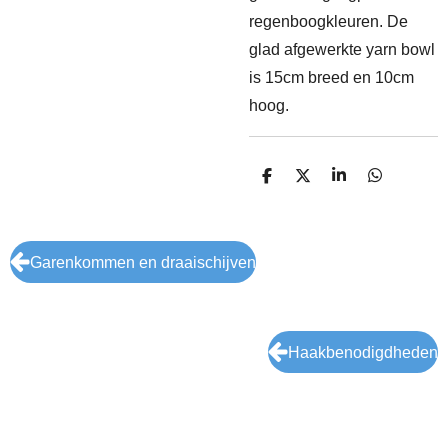
regenboogkleuren. De
glad afgewerkte yarn bowl
is 15cm breed en 10cm
hoog.
D
D
S
D
e
e
h
e
l
e
a
l
e
l
r
e
n
e
n
Garenkommen en draaischijven
Haakbenodigdheden