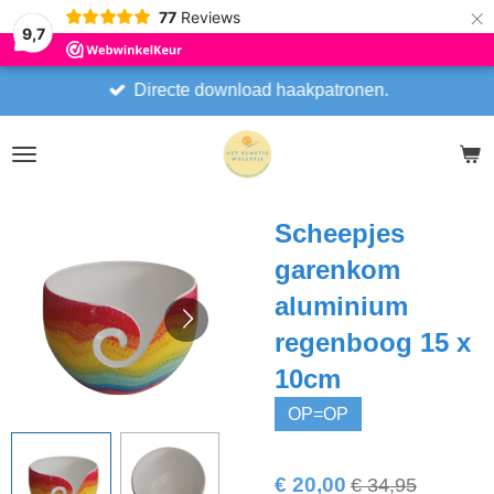
×
77
Reviews
9,7
Directe download haakpatronen.
Scheepjes
garenkom
aluminium
regenboog 15 x
10cm
OP=OP
€ 20,00
€ 34,95