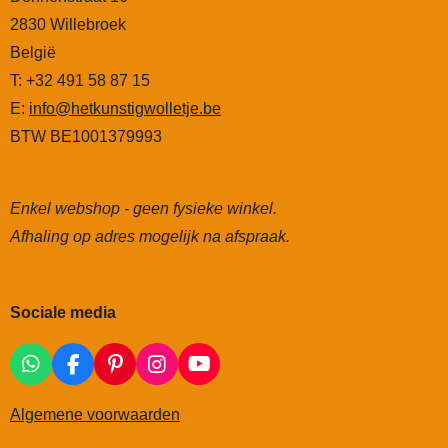
2830 Willebroek
België
T: +32 491 58 87 15
E:
info@hetkunstigwolletje.be
BTW BE1001379993
Enkel webshop - geen fysieke winkel.
Afhaling op adres mogelijk na afspraak.
Sociale media
W
F
P
I
Y
h
a
i
n
o
a
c
n
s
u
Algemene voorwaarden
t
e
t
t
T