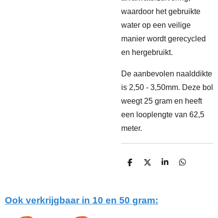
waardoor het gebruikte
water op een veilige
manier wordt gerecycled
en hergebruikt.
De aanbevolen naalddikte
is 2,50 - 3,50mm.
Deze bol
weegt 25 gram en heeft
een looplengte van 62,5
meter.
D
D
S
D
e
e
h
e
l
e
a
l
e
l
r
e
n
e
n
Ook verkrijgbaar in 10 en 50 gram: