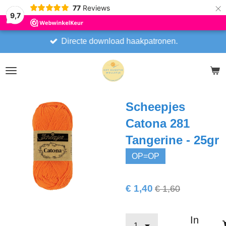
×
77
Reviews
9,7
Directe download haakpatronen.
Scheepjes
Catona 281
Tangerine - 25gr
OP=OP
€ 1,40
€ 1,60
In