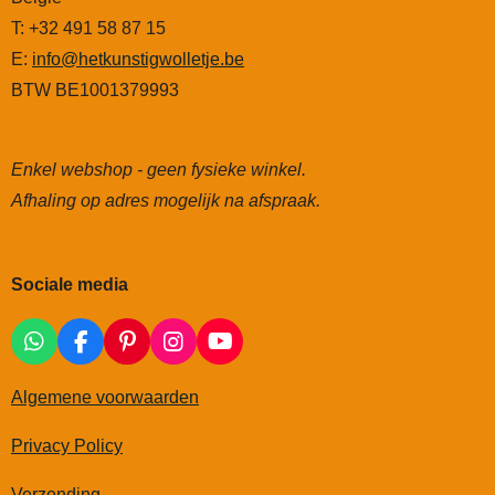
T: +32 491 58 87 15
E:
info@hetkunstigwolletje.be
BTW BE1001379993
Enkel webshop - geen fysieke winkel.
Afhaling op adres mogelijk na afspraak.
Sociale media
W
F
P
I
Y
h
a
i
n
o
a
c
n
s
u
Algemene voorwaarden
t
e
t
t
T
s
b
e
a
u
Privacy Policy
A
o
r
g
b
p
o
e
r
e
Verzending