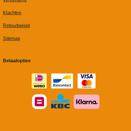
p
k
s
a
t
m
Klachten
Retourbeleid
Sitemap
Betaalopties